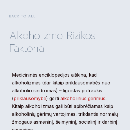
BACK TO ALL
Alkoholizmo Rizikos
Faktoriai
Medicininės enciklopedijos aiškina, kad
alkoholizmas (dar kitaip priklausomybės nuo
alkoholio sindromas) – liguistas potraukis
(
priklausomybė
) gerti
alkoholinius gėrimus
.
Kitaip alkoholizmas gali būti apibrėžiamas kaip
alkoholinių gėrimų vartojimas, trikdantis normalų
žmogaus asmeninį, šeimyninį, socialinį ir darbinį
gyvenimą.