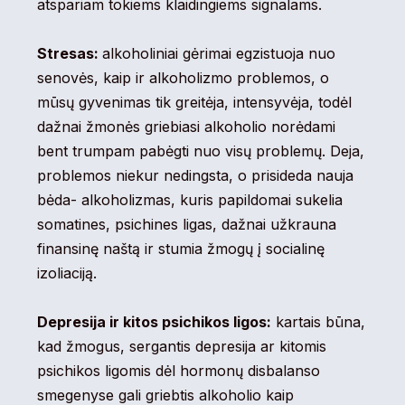
atspariam tokiems klaidingiems signalams.
Stresas:
alkoholiniai gėrimai egzistuoja nuo
senovės, kaip ir alkoholizmo problemos, o
mūsų gyvenimas tik greitėja, intensyvėja, todėl
dažnai žmonės griebiasi alkoholio norėdami
bent trumpam pabėgti nuo visų problemų. Deja,
problemos niekur nedingsta, o prisideda nauja
bėda- alkoholizmas, kuris papildomai sukelia
somatines, psichines ligas, dažnai užkrauna
finansinę naštą ir stumia žmogų į socialinę
izoliaciją.
Depresija ir kitos psichikos ligos:
kartais būna,
kad žmogus, sergantis depresija ar kitomis
psichikos ligomis dėl hormonų disbalanso
smegenyse gali griebtis alkoholio kaip