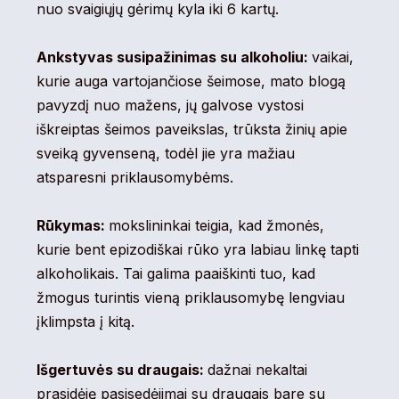
nuo svaigiųjų gėrimų kyla iki 6 kartų.
Ankstyvas susipažinimas su alkoholiu:
vaikai,
kurie auga vartojančiose šeimose, mato blogą
pavyzdį nuo mažens, jų galvose vystosi
iškreiptas šeimos paveikslas, trūksta žinių apie
sveiką gyvenseną, todėl jie yra mažiau
atsparesni priklausomybėms.
Rūkymas:
mokslininkai teigia, kad žmonės,
kurie bent epizodiškai rūko yra labiau linkę tapti
alkoholikais. Tai galima paaiškinti tuo, kad
žmogus turintis vieną priklausomybę lengviau
įklimpsta į kitą.
Išgertuvės su draugais:
dažnai nekaltai
prasidėję pasisedėjimai su draugais bare su