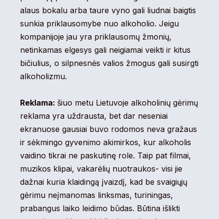
alaus bokalu arba taure vyno gali liudnai baigtis
sunkia priklausomybe nuo alkoholio. Jeigu
kompanijoje jau yra priklausomų žmonių,
netinkamas elgesys gali neigiamai veikti ir kitus
bičiulius, o silpnesnės valios žmogus gali susirgti
alkoholizmu.
Reklama:
šiuo metu Lietuvoje alkoholinių gėrimų
reklama yra uždrausta, bet dar neseniai
ekranuose gausiai buvo rodomos neva gražaus
ir sėkmingo gyvenimo akimirkos, kur alkoholis
vaidino tikrai ne paskutinę role. Taip pat filmai,
muzikos klipai, vakarėlių nuotraukos- visi jie
dažnai kuria klaidingą įvaizdį, kad be svaigiųjų
gėrimu neįmanomas linksmas, turiningas,
prabangus laiko leidimo būdas. Būtina išlikti