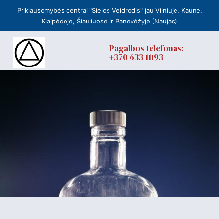
Priklausomybės centrai "Sielos Veidrodis" jau Vilniuje, Kaune,
Klaipėdoje, Šiauliuose ir
Panevėžyje (Naujas)
Pagalbos telefonas:
+370 633 11193