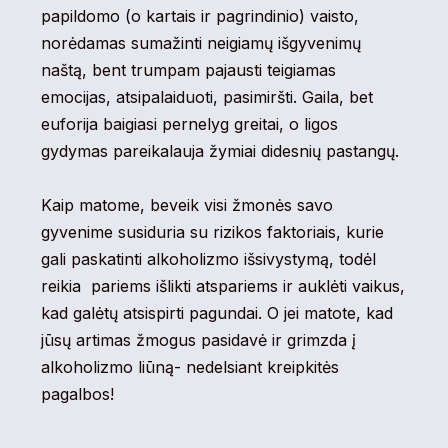
papildomo (o kartais ir pagrindinio) vaisto,
norėdamas sumažinti neigiamų išgyvenimų
naštą, bent trumpam pajausti teigiamas
emocijas, atsipalaiduoti, pasimiršti. Gaila, bet
euforija baigiasi pernelyg greitai, o ligos
gydymas pareikalauja žymiai didesnių pastangų.
Kaip matome, beveik visi žmonės savo
gyvenime susiduria su rizikos faktoriais, kurie
gali paskatinti alkoholizmo išsivystymą, todėl
reikia pariems išlikti atspariems ir auklėti vaikus,
kad galėtų atsispirti pagundai. O jei matote, kad
jūsų artimas žmogus pasidavė ir grimzda į
alkoholizmo liūną- nedelsiant kreipkitės
pagalbos!