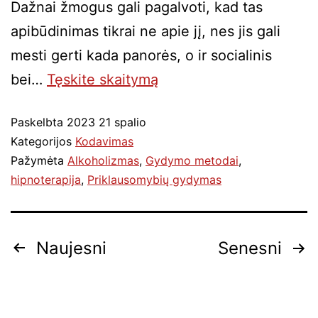
Dažnai žmogus gali pagalvoti, kad tas
apibūdinimas tikrai ne apie jį, nes jis gali
mesti gerti kada panorės, o ir socialinis
bei…
Tęskite
skaitymą
Paskelbta
2023 21 spalio
Kategorijos
Kodavimas
Pažymėta
Alkoholizmas
,
Gydymo metodai
,
hipnoterapija
,
Priklausomybių gydymas
Naujesni
Senesni