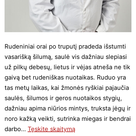
Rudeniniai orai po truputį pradeda išstumti
vasarišką šilumą, saulė vis dažniau slepiasi
už pilkų debesų, lietus ir vėjas atneša ne tik
gaivą bet rudeniškas nuotaikas. Ruduo yra
tas metų laikas, kai žmonės ryškiai pajaučia
saulės, šilumos ir geros nuotaikos stygių,
dažniau apima niūrios mintys, truksta jėgų ir
noro kažką veikti, sutrinka miegas ir bendrai
darbo…
Tęskite
skaitymą