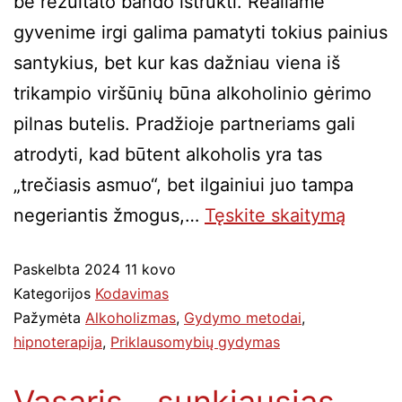
be rezultato bando ištrūkti. Realiame
gyvenime irgi galima pamatyti tokius painius
santykius, bet kur kas dažniau viena iš
trikampio viršūnių būna alkoholinio gėrimo
pilnas butelis. Pradžioje partneriams gali
atrodyti, kad būtent alkoholis yra tas
„trečiasis asmuo“, bet ilgainiui juo tampa
negeriantis žmogus,…
Tęskite
skaitymą
Paskelbta
2024 11 kovo
Kategorijos
Kodavimas
Pažymėta
Alkoholizmas
,
Gydymo metodai
,
hipnoterapija
,
Priklausomybių gydymas