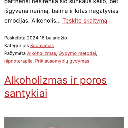
partneriai nesirenka šio sunkaus kelio, bet
išgyvena nerimą, baimę ir kitas negatyvias
emocijas. Alkoholis…
Tęskite
skaitymą
Paskelbta
2024 16 balandžio
Kategorijos
Kodavimas
Pažymėta
Alkoholizmas
,
Gydymo metodai
,
hipnoterapija
,
Priklausomybių gydymas
Alkoholizmas ir poros
santykiai