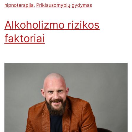
hipnoterapija
,
Priklausomybių gydymas
Alkoholizmo rizikos
faktoriai