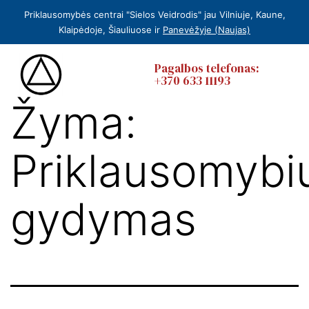
Priklausomybės centrai "Sielos Veidrodis" jau Vilniuje, Kaune,
Klaipėdoje, Šiauliuose ir
Panevėžyje (Naujas)
Pagalbos telefonas:
+370 633 11193
Žyma:
Priklausomybi
gydymas