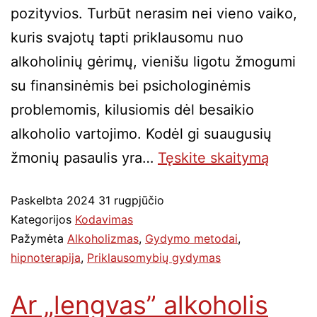
pozityvios. Turbūt nerasim nei vieno vaiko,
kuris svajotų tapti priklausomu nuo
alkoholinių gėrimų, vienišu ligotu žmogumi
su finansinėmis bei psichologinėmis
problemomis, kilusiomis dėl besaikio
alkoholio vartojimo. Kodėl gi suaugusių
žmonių pasaulis yra…
Tęskite
skaitymą
Paskelbta
2024 31 rugpjūčio
Kategorijos
Kodavimas
Pažymėta
Alkoholizmas
,
Gydymo metodai
,
hipnoterapija
,
Priklausomybių gydymas
Ar „lengvas” alkoholis