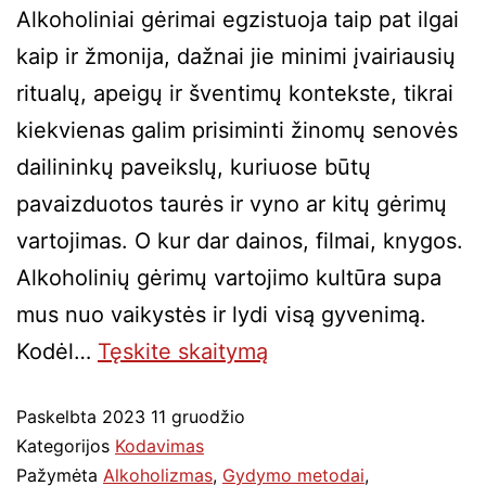
Alkoholiniai gėrimai egzistuoja taip pat ilgai
kaip ir žmonija, dažnai jie minimi įvairiausių
ritualų, apeigų ir šventimų kontekste, tikrai
kiekvienas galim prisiminti žinomų senovės
dailininkų paveikslų, kuriuose būtų
pavaizduotos taurės ir vyno ar kitų gėrimų
vartojimas. O kur dar dainos, filmai, knygos.
Alkoholinių gėrimų vartojimo kultūra supa
mus nuo vaikystės ir lydi visą gyvenimą.
Kodėl…
Tęskite
skaitymą
Paskelbta
2023 11 gruodžio
Kategorijos
Kodavimas
Pažymėta
Alkoholizmas
,
Gydymo metodai
,