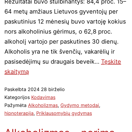
Rezultatai buvo stulbinantys: 84,4 proc. 15–
64 metų amžiaus Lietuvos gyventojų per
paskutinius 12 mėnesių buvo vartoję kokius
nors alkoholinius gėrimus, o 62,8 proc.
alkoholį vartojo per paskutines 30 dienų.
Alkoholis yra ne tik švenčių, vakarėlių ir
pasisedėjimų su draugais beveik…
Tęskite
skaitymą
Paskelbta
2024 28 birželio
Kategorijos
Kodavimas
Pažymėta
Alkoholizmas
,
Gydymo metodai
,
hipnoterapija
,
Priklausomybių gydymas