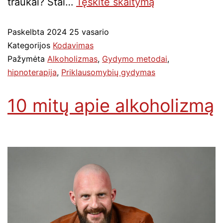
traukai? Štai…
Tęskite
skaitymą
Paskelbta
2024 25 vasario
Kategorijos
Kodavimas
Pažymėta
Alkoholizmas
,
Gydymo metodai
,
hipnoterapija
,
Priklausomybių gydymas
10 mitų apie alkoholizmą