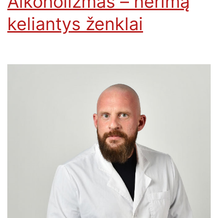
Alkoholizmas – nerimą
keliantys ženklai