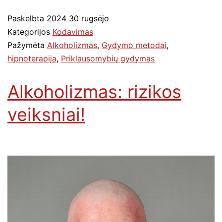
Paskelbta
2024 30 rugsėjo
Kategorijos
Kodavimas
Pažymėta
Alkoholizmas
,
Gydymo metodai
,
hipnoterapija
,
Priklausomybių gydymas
Alkoholizmas: rizikos
veiksniai!