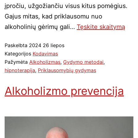
įpročiu, užgožiančiu visus kitus pomėgius.
Gajus mitas, kad priklausomu nuo
alkoholinių gėrimų gali…
Tęskite
skaitymą
Paskelbta
2024 26 liepos
Kategorijos
Kodavimas
Pažymėta
Alkoholizmas
,
Gydymo metodai
,
hipnoterapija
,
Priklausomybių gydymas
Alkoholizmo prevencija